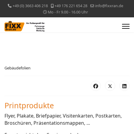
+49 (0) 3663 406 218
+49 176 221 654 28
info@fixxran.de
Mo - Fr 9.00 - 16.00 Uhr
Gebäudefolien
Printprodukte
Flyer, Plakate, Briefpapier, Visitenkarten, Postkarten,
Broschüren, Präsentationsmappen, ...